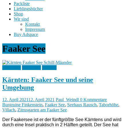
Packliste
Lieblingsbücher
Shop
Wir sind
Kontakt
Impressum
Buy Adspace
Faaker See
Österreich
Allgemein
Kärnten
Kärnten: Faaker See und seine
Umgebung
12. April 2021
12. April 2021
Paul_Weindl
0 Kommentare
Burgruine Finkenstein
,
Faaker See
,
Seehaus Rausch
,
Taborhöhe
,
Villach
,
Zitrusgarten am Faaker See
Der Faakersee ist er der fünftgrößte See Kärntens und wird
durch eine Insel praktisch in 2 Hälften geteilt. Der See hat