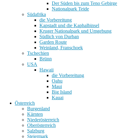
Der Süden bis zum Teno Gebirge
Nationalpark Teide
Südafrika
die Vorbereitung
Kapstadt und die Kaphalbinsel
Kruger Nationalpark und Umgebung
Südlich von Durban
Garden Route
Weinland, Franschoek
Tschechien
Brünn
USA
Hawaii
die Vorbereitung
Oahu
Maui
Big Island
Kauai
Österreich
Burgenland
Kärnten
Niederösterreich
Oberösterreich
Salzburg
Steiermark