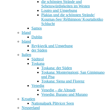
die schönsten Strände und
Sehenswürdigkeiten im Westen
Loutro und Umgebung
Plakias und die schönsten Strände/
Kournas-See/ Réthimnon/ Kourtaliotiko
Schlucht
Samos
Irland
Dublin
Island
Reykjavik und Umgebung
der Süden
Italien
Südtirol
Toskana
Toskana: der Süden
Toskana: Monteriggioni, San Gimignano
und Pisa
Toskana: Siena und Florenz
Venedig
Venedig – die Altstadt
Venedig: Burano und Murano
Kroatien
Nationalpark Plitvicer Seen
Neuseeland